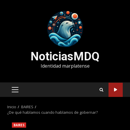
Saltar
al
contenido
NoticiasMDQ
Identidad marplatense
MENÚ
PRINCIPAL
Inicio
BAIRES
¿De qué hablamos cuando hablamos de gobernar?
BAIRES