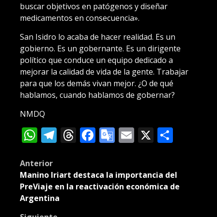
buscar objetivos en patógenos y diseñar
medicamentos en consecuencia».
San Isidro lo acaba de hacer realidad. Es un
gobierno. Es un gobernante. Es un dirigente
político que conduce un equipo dedicado a
mejorar la calidad de vida de la gente. Trabajar
para que los demás vivan mejor. ¿O de qué
hablamos, cuando hablamos de gobernar?
NMDQ
WhatsApp
Telegram
Threads
Facebook
Google
Email
X
Compa
Translate
Post
Anterior
Manino Iriart destaca la importancia del
navigation
PreViaje en la reactivación económica de
Argentina
Siguiente