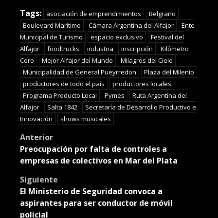
Translate
Tags:
asociación de emprendimientos
Belgrano
Boulevard Marítimo
Cámara Argentina del Alfajor
Ente
Municipal de Turismo
espacio exclusivo
Festival del
Alfajor
foodtrucks
industria
inscripción
Kilómetro
Cero
Mejor Alfajor del Mundo
Milagros del Cielo
Municipalidad de General Pueyrredon
Plaza del Milenio
productores de todo el país
productores locales
Programa Producto Local
Pymes
Ruta Argentina del
Alfajor
Salta 1842
Secretaría de Desarrollo Productivo e
Innovación
shows musicales
Post
Anterior
Preocupación por falta de controles a
navigation
empresas de colectivos en Mar del Plata
Siguiente
El Ministerio de Seguridad convoca a
aspirantes para ser conductor de móvil
policial