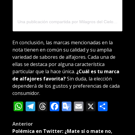
Una publicación compartida por Milagros del Cielo (@milagrosdelcielo_mdp)
En conclusión, las marcas mencionadas en la
nota tienen en común su calidad y su amplia
variedad de sabores de alfajores. Cada una de
ellas se destaca por alguna característica
particular que la hace única.
¿Cuál es tu marca
de alfajores favorita?
Sin duda, la elección
dependerá de los gustos y preferencias de cada
consumidor.
WhatsApp
Telegram
Threads
Facebook
Google
Email
X
Compa
Translate
Post
Anterior
Polémica en Twitter: ¿Mate sí o mate no,