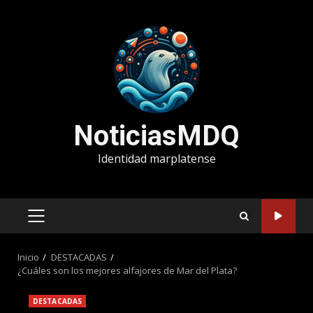
Saltar
al
contenido
NoticiasMDQ
Identidad marplatense
MENÚ
PRINCIPAL
Inicio
DESTACADAS
¿Cuáles son los mejores alfajores de Mar del Plata?
DESTACADAS