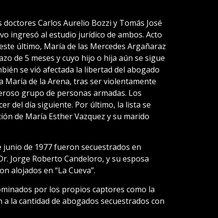
os doctores Carlos Aurelio Bozzi y Tomás José
o ingresó al estudio jurídico de ambos. Acto
 este último, María de las Mercedes Argañaraz
o de 5 meses y cuyo hijo o hija aún se sigue
bién se vió afectada la libertad del abogado
a María de la Arena, tras ser violentamente
meroso grupo de personas armadas. Los
 del día siguiente. Por último, la lista se
rición de María Esther Vazquez y su marido
de junio de 1977 fueron secuestrados en
. Jorge Roberto Candeloro, y su esposa
on alojados en “La Cueva”.
ominados por los propios captores como la
n a la cantidad de abogados secuestrados con