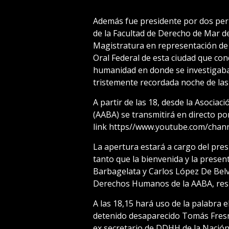
Además fue presidente por dos perí
de la Facultad de Derecho de Mar del
Magistratura en representación de l
Oral Federal de esta ciudad que con
humanidad en donde se investigaba
tristemente recordada noche de las
A partir de las 18, desde la Asoci
(AABA) se transmitirá en directo por
link https//www.youtube.com/ch
La apertura estará a cargo del presi
tanto que la bienvenida y la presen
Barbagelata y Carlos López De Belva
Derechos Humanos de la AABA, res
A las 18,15 hará uso de la palabra 
detenido desaparecido Tomás Fresn
ex secretario de DDHH de la Nación