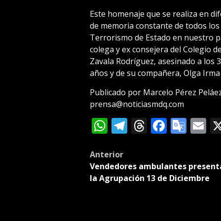
Este homenaje que se realiza en dif
de memoria constante de todos los
Terrorismo de Estado en nuestro paí
colega y ex consejera del Colegio 
Zavala Rodríguez, asesinado a los 3
años y de su compañera, Olga Irma
Publicado por Marcelo Pérez Peláe
prensa@noticiasmdq.com
WhatsApp
Telegram
Threads
Facebo
Goog
E
Tran
Post
Anterior
Vendedores ambulantes present
navigation
la Agrupación 13 de Diciembre