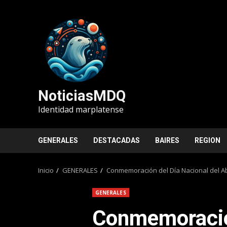
Saltar
al
contenido
NoticiasMDQ
Identidad marplatense
GENERALES
DESTACADAS
BAIRES
REGION
Inicio
GENERALES
Conmemoración del Día Nacional del Ab
GENERALES
Conmemoració