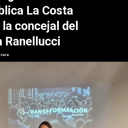
lica La Costa
la concejal del
a Ranellucci
ctura