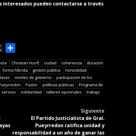
os interesados pueden contactarse a través
ok
le
mail
X
Compartir
slate
osta
Christian Hooft
ciudad
coherencia
duración
forma híbrida
gestión pública
honestidad
clases
niveles de gobierno
participación de los
 Pueyrredon
Pastor
políticas públicas
Programa de
servicio
solidaridad
talleres opcionales
trabajo
Siguiente
e
El Partido Justicialista de Gral.
layas
Pueyrredon ratifica unidad y
responsabilidad a un año de ganar las