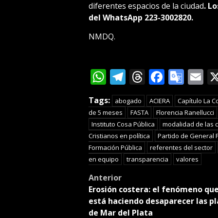
diferentes espacios de la ciudad
. L
del WhatsApp 223-3002820.
NMDQ.
WhatsApp
Telegram
Threads
Facebo
Goog
E
Tran
Tags:
abogado
ACIERA
Capítulo La C
de 5 meses
FASTA
Florencia Ranellucci
Instituto Cosa Pública
modalidad de las 
Cristianos en política
Partido de General
Formación Pública
referentes del sector
en equipo
transparencia
valores
Post
Anterior
Erosión costera: el fenómeno qu
navigation
está haciendo desaparecer las p
de Mar del Plata