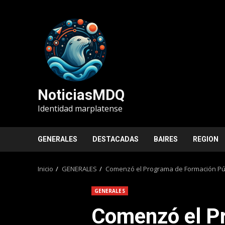
Saltar
al
contenido
NoticiasMDQ
Identidad marplatense
GENERALES
DESTACADAS
BAIRES
REGION
Inicio
GENERALES
Comenzó el Programa de Formación Públi
GENERALES
Comenzó el P