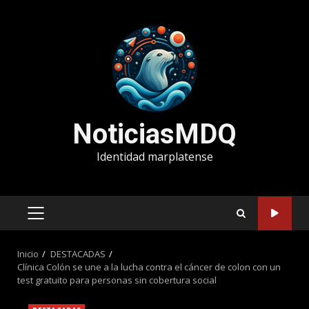
Saltar
al
contenido
NoticiasMDQ
Identidad marplatense
MENÚ
PRINCIPAL
Inicio
DESTACADAS
Clínica Colón se une a la lucha contra el cáncer de colon con un
test gratuito para personas sin cobertura social