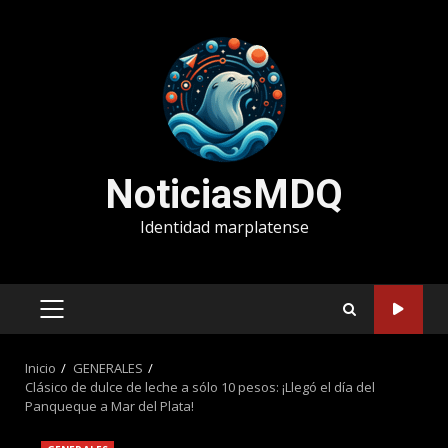
Saltar
al
contenido
NoticiasMDQ
Identidad marplatense
MENÚ
PRINCIPAL
Inicio
GENERALES
Clásico de dulce de leche a sólo 10 pesos: ¡Llegó el día del
Panqueque a Mar del Plata!