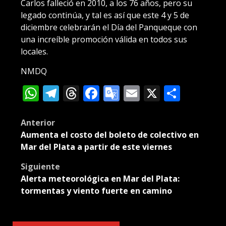
Carlos falleció en 2010, a los 76 años, pero su
legado continúa, y tal es así que este 4 y 5 de
diciembre celebrarán el Día del Panqueque con
una increíble promoción válida en todos sus
locales.
NMDQ
WhatsApp
Telegram
Threads
Facebook
Google
Email
X
Compa
Translate
Post
Anterior
Aumenta el costo del boleto de colectivo en
navigation
Mar del Plata a partir de este viernes
Siguiente
Alerta meteorológica en Mar del Plata:
tormentas y viento fuerte en camino