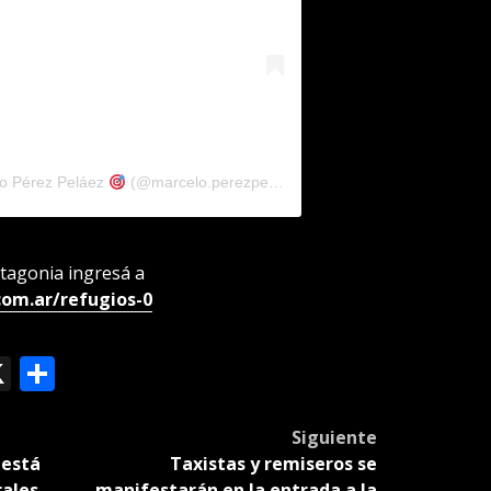
lo Pérez Peláez
(@marcelo.perezpelaez)
tagonia ingresá a
om.ar/refugios-0
ok
le
mail
X
Compartir
slate
Siguiente
 está
Taxistas y remiseros se
rales
manifestarán en la entrada a la