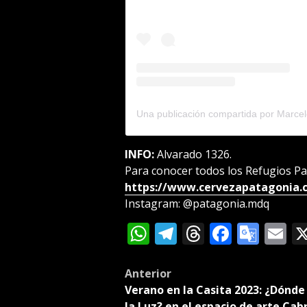
Una publicación compartida por Marce
INFO:
Alvarado 1326.
Para conocer todos los Refugios Pa
https://www.cervezapatagonia.c
Instagram: @patagonia.mdq
WhatsApp
Telegram
Threads
Facebo
Goog
E
Tran
Post
Anterior
Verano en la Casita 2023: ¿Dónde
navigation
la Luz? en el espacio de arte Cab