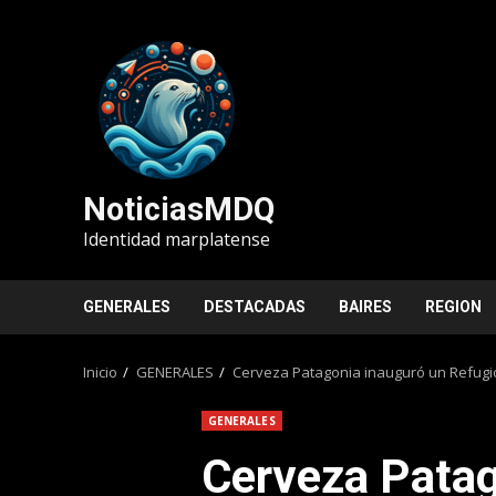
Saltar
al
contenido
NoticiasMDQ
Identidad marplatense
GENERALES
DESTACADAS
BAIRES
REGION
Inicio
GENERALES
Cerveza Patagonia inauguró un Refugio
GENERALES
Cerveza Patag