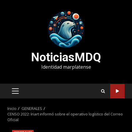
Saltar
al
contenido
NoticiasMDQ
Identidad marplatense
MENÚ
PRINCIPAL
Inicio
GENERALES
CENSO 2022: Iriart informó sobre el operativo logístico del Correo
Oficial