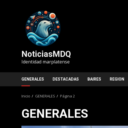
Saltar
al
contenido
NoticiasMDQ
Identidad marplatense
GENERALES
DESTACADAS
BAIRES
REGION
Inicio
GENERALES
Página 2
GENERALES