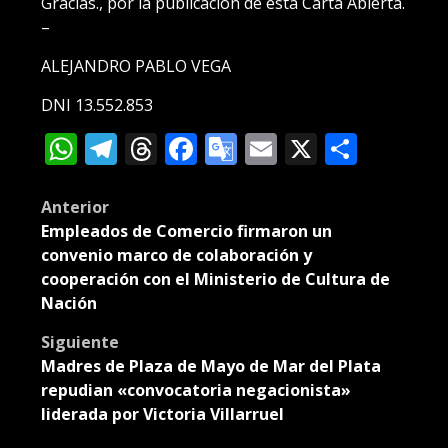
Gracias., por la publicación de esta Carta Abierta.
–
ALEJANDRO PABLO VEGA
DNI 13.552.853
WhatsApp
Telegram
Threads
Facebook
Google
Email
X
Compa
Translate
Post
Anterior
Empleados de Comercio firmaron un
navigation
convenio marco de colaboración y
cooperación con el Ministerio de Cultura de
Nación
Siguiente
Madres de Plaza de Mayo de Mar del Plata
repudian «convocatoria negacionista»
liderada por Victoria Villarruel