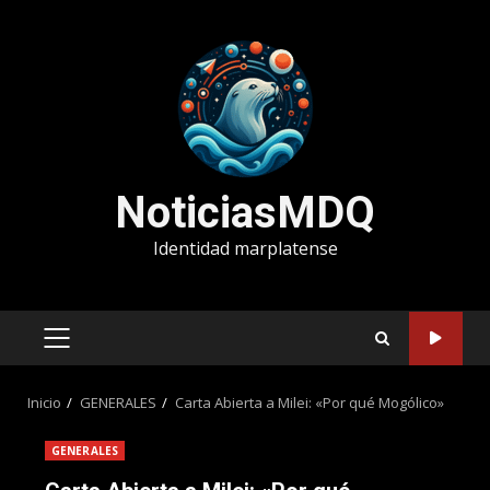
Saltar
al
contenido
NoticiasMDQ
Identidad marplatense
MENÚ
PRINCIPAL
Inicio
GENERALES
Carta Abierta a Milei: «Por qué Mogólico»
GENERALES