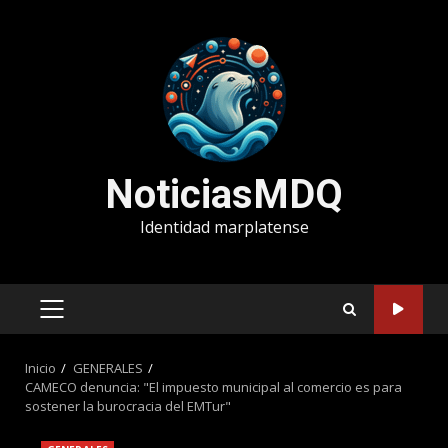
Saltar
al
contenido
NoticiasMDQ
Identidad marplatense
MENÚ
PRINCIPAL
Inicio
GENERALES
CAMECO denuncia: "El impuesto municipal al comercio es para
sostener la burocracia del EMTur"