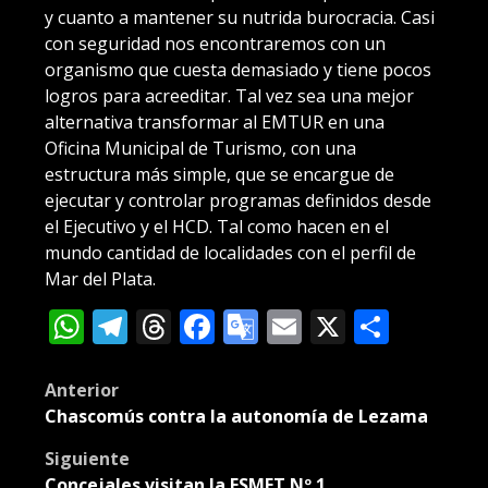
y cuanto a mantener su nutrida burocracia. Casi
con seguridad nos encontraremos con un
organismo que cuesta demasiado y tiene pocos
logros para acreeditar. Tal vez sea una mejor
alternativa transformar al EMTUR en una
Oficina Municipal de Turismo, con una
estructura más simple, que se encargue de
ejecutar y controlar programas definidos desde
el Ejecutivo y el HCD. Tal como hacen en el
mundo cantidad de localidades con el perfil de
Mar del Plata.
WhatsApp
Telegram
Threads
Facebook
Google
Email
X
Compa
Translate
Post
Anterior
Chascomús contra la autonomía de Lezama
navigation
Siguiente
Concejales visitan la ESMET Nº 1