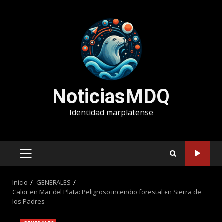
Saltar
al
contenido
NoticiasMDQ
Identidad marplatense
MENÚ
PRINCIPAL
Inicio
GENERALES
Calor en Mar del Plata: Peligroso incendio forestal en Sierra de
los Padres