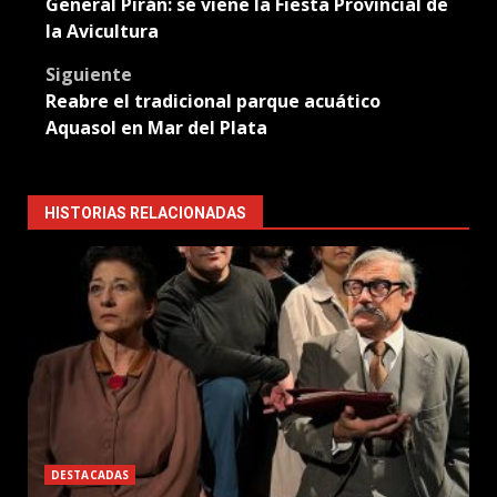
General Pirán: se viene la Fiesta Provincial de
navigation
la Avicultura
Siguiente
Reabre el tradicional parque acuático
Aquasol en Mar del Plata
HISTORIAS RELACIONADAS
DESTACADAS