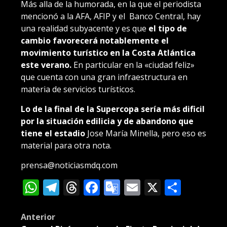
Más alla de la humorada, en la que el periodista
mencionó a la AFA, AFIP y el Banco Central, hay
una realidad subyacente y es que
el tipo de
cambio favorecerá notablemente el
movimiento turístico en la Costa Atlántica
este verano.
En particular en la «ciudad feliz»
que cuenta con una gran infraestructura en
materia de servicios turísticos.
Lo de la final de la Supercopa sería más dificil
por la situación edilicia y de abandono que
tiene el estadio
Jose María Minella, pero eso es
material para otra nota.
prensa@noticiasmdq.com
WhatsApp
Telegram
Threads
Facebook
Google
Email
X
Compa
Translate
Post
Anterior