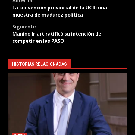
Post
Anterior
La convención provincial de la UCR: una
navigation
muestra de madurez política
Siguiente
Manino Iriart ratificó su intención de
competir en las PASO
HISTORIAS RELACIONADAS