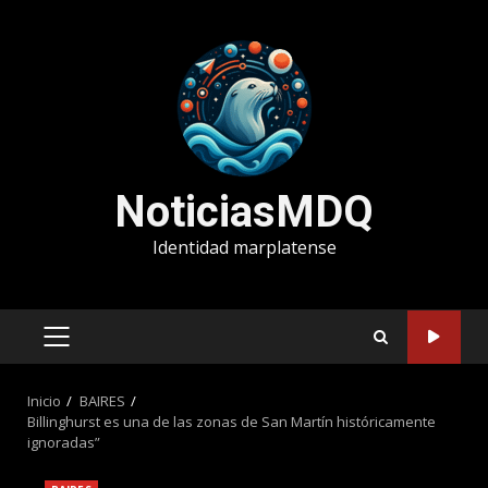
Saltar
al
contenido
NoticiasMDQ
Identidad marplatense
MENÚ
PRINCIPAL
Inicio
BAIRES
Billinghurst es una de las zonas de San Martín históricamente
ignoradas”