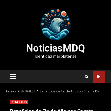
Saltar
al
contenido
NoticiasMDQ
Identidad marplatense
MENÚ
PRINCIPAL
Inicio
GENERALES
Beneficios de Fin de Año con Cuenta DNI
GENERALES