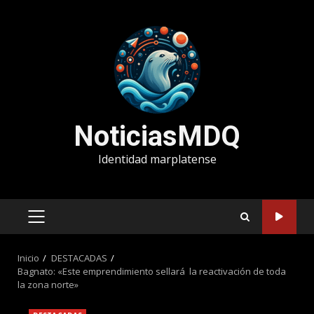
Saltar
al
contenido
NoticiasMDQ
Identidad marplatense
MENÚ
PRINCIPAL
Inicio
DESTACADAS
Bagnato: «Este emprendimiento sellará la reactivación de toda
la zona norte»