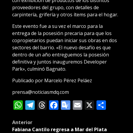
con exhibición de productos de los distintos
proveedores del grupo, con detalles de
carpintería, grifería y otros ítems para el hogar.
Este evento fue a su vez el marco para la
entrega de la posesión precaria para que los
copropietarios puedan iniciar sus obras en dos
sectores del barrio. «El nuevo desafío es que
dentro de un año entreguemos la posesión
definitiva y juntos inauguremos Developer
Park», culminó Bagnato.
Publicado por Marcelo Pérez Peláez
prensa@noticiasmdq.com
WhatsApp
Telegram
Threads
Facebook
Google
Email
X
Compa
Translate
Post
Anterior
Fabiana Cantilo regresa a Mar del Plata