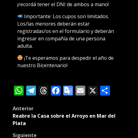
¡recordá tener el DNI de ambos a mano!
Importante: Los cupos son limitados.
Los/las menores deberán estar
registradas/os en el formulario y deberán
ingresar en compañía de una persona
adulta.
¡Te esperamos para despedir el año de
nuestro Bicentenario!
WhatsApp
Telegram
Threads
Facebook
Google
Email
X
Compa
Translate
Post
Anterior
Reabre la Casa sobre el Arroyo en Mar del
navigation
Plata
Siguiente