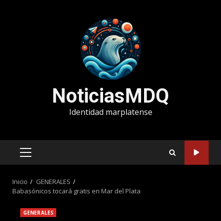
Saltar
al
contenido
NoticiasMDQ
Identidad marplatense
MENÚ
PRINCIPAL
Inicio
GENERALES
Babasónicos tocará gratis en Mar del Plata
GENERALES