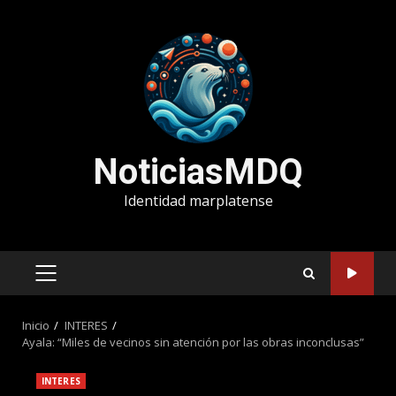
Saltar
al
contenido
NoticiasMDQ
Identidad marplatense
MENÚ
PRINCIPAL
Inicio
INTERES
Ayala: “Miles de vecinos sin atención por las obras inconclusas”
INTERES