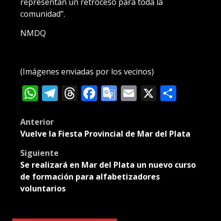
representan un retroceso para toda la
comunidad”.
NMDQ
(Imágenes enviadas por los vecinos)
WhatsApp
Telegram
Threads
Facebook
Google
Email
X
Compa
Translate
Post
Anterior
Vuelve la Fiesta Provincial de Mar del Plata
navigation
Siguiente
Se realizará en Mar del Plata un nuevo curso
de formación para alfabetizadores
voluntarios