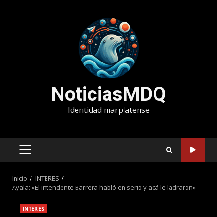
Saltar
al
contenido
NoticiasMDQ
Identidad marplatense
MENÚ
PRINCIPAL
Inicio
INTERES
Ayala: «El Intendente Barrera habló en serio y acá le ladraron»
INTERES