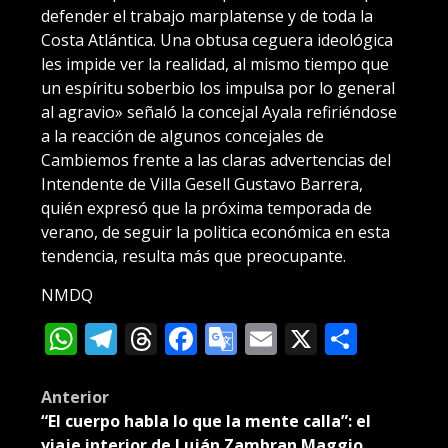
defender el trabajo marplatense y de toda la
Costa Atlántica. Una obtusa ceguera ideológica
les impide ver la realidad, al mismo tiempo que
un espíritu soberbio los impulsa por lo general
al agravio» señaló la concejal Ayala refiriéndose
a la reacción de algunos concejales de
Cambiemos frente a las claras advertencias del
Intendente de Villa Gesell Gustavo Barrera,
quién expresó que la próxima temporada de
verano, de seguir la politica económica en esta
tendencia, resulta más que preocupante.
NMDQ
WhatsApp
Telegram
Threads
Facebook
Google
Email
X
Compa
Translate
Post
Anterior
“El cuerpo habla lo que la mente calla”: el
navigation
viaje interior de Luján Zambran Maggio