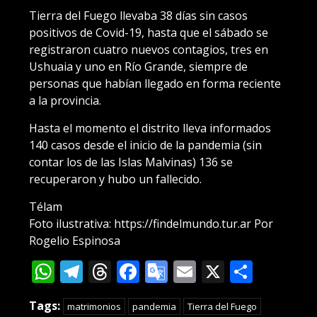
Tierra del Fuego llevaba 38 días sin casos
positivos de Covid-19, hasta que el sábado se
registraron cuatro nuevos contagios, tres en
Ushuaia y uno en Río Grande, siempre de
personas que habían llegado en forma reciente
a la provincia.
Hasta el momento el distrito lleva informados
140 casos desde el inicio de la pandemia (sin
contar los de las Islas Malvinas) 136 se
recuperaron y hubo un fallecido.
Télam
Foto ilustrativa: https://findelmundo.tur.ar Por
Rogelio Espinosa
WhatsApp
Telegram
Threads
Facebook
Google
Email
X
Compa
Translate
Tags:
matrimonios
pandemia
Tierra del Fuego