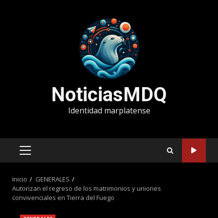
Saltar
al
contenido
NoticiasMDQ
Identidad marplatense
MENÚ
PRINCIPAL
Inicio
GENERALES
Autorizan el regreso de los matrimonios y uniones
convivenciales en Tierra del Fuego