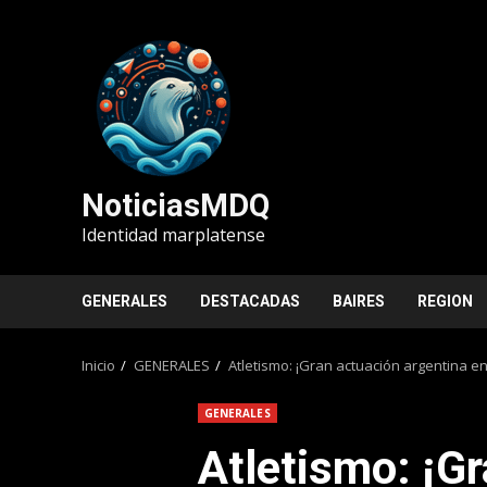
Saltar
al
contenido
NoticiasMDQ
Identidad marplatense
GENERALES
DESTACADAS
BAIRES
REGION
Inicio
GENERALES
Atletismo: ¡Gran actuación argentina e
GENERALES
Atletismo: ¡G