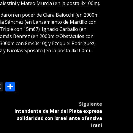
alestini y Mateo Murcia (en la posta 4x100m).
daron en poder de Clara Baiocchi (en 2000m
ia Sánchez (en Lanzamiento de Martillo con
Triple con 15m67); Ignacio Carballo (en
Tomás Benítez (en 2000m c/Obstáculos con
 3000m con 8m40s10); y Ezequiel Rodríguez,
 y Nicolás Sposato (en la posta 4x100m).
ok
le
mail
X
Compartir
slate
Siguiente
Intendente de Mar del Plata expresa
solidaridad con Israel ante ofensiva
iraní