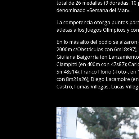
total de 26 medallas (9 doradas, 10
denominado «Semana del Mar».
La competencia otorga puntos para e
atletas a los Juegos Olímpicos y con
En lo más alto del podio se alzaron
2000m c/Obstáculos con 6m18s97); 
Giuliana Baigorria (en Lanzamiento
Ciampitti (en 400m con 47s87); Car
5m48s14); Franco Florio (-foto-, en
con 8m21s26); Diego Lacamoire (en
Castro,Tomás Villegas, Lucas Villeg