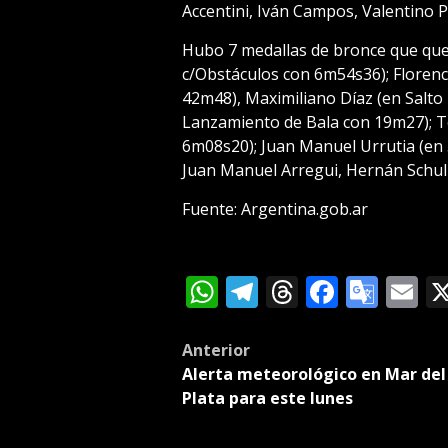
Accentini, Iván Campos, Valentino P
Hubo 7 medallas de bronce que que
c/Obstáculos con 6m54s36); Florenc
42m48), Maximiliano Díaz (en Salto 
Lanzamiento de Bala con 19m27); 
6m08s20); Juan Manuel Urrutia (en
Juan Manuel Arregui, Hernán Schulz
Fuente: Argentina.gob.ar
WhatsApp
Telegram
Threads
Facebo
Goog
E
Tran
Post
Anterior
Alerta meteorológico en Mar del
navigation
Plata para este lunes