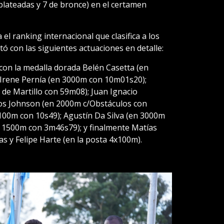
 plateadas y 7 de bronce) en el certamen
l ranking internacional que clasifica a los
tó con las siguientes actuaciones en detalle:
 con la medalla dorada Belén Casetta (en
Irene Pernía (en 3000m con 10m01s20);
 de Martillo con 59m08); Juan Ignacio
los Johnson (en 2000m c/Obstáculos con
 100m con 10s49); Agustín Da Silva (en 3000m
 1500m con 3m46s79); y finalmente Matías
as y Felipe Harte (en la posta 4x100m).