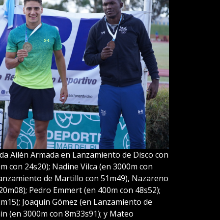
ada Ailén Armada en Lanzamiento de Disco con
m con 24s20); Nadine Vilca (en 3000m con
anzamiento de Martillo con 51m49), Nazareno
 20m08); Pedro Emmert (en 400m con 48s52);
 2m15); Joaquín Gómez (en Lanzamiento de
nin (en 3000m con 8m33s91); y Mateo