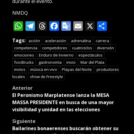
durante el evento.
NMDQ
WhatsApp
Telegram
Threads
Facebook
Google
Email
X
Compa
Translate
Tags:
acción
aceleración
adrenalina
carrera
competencia
competidores
cuatriciclos
diversión
emociones
Enduro de Invierno
espectáculos
foodtrucks
gastronomía
inicio
Mar del Plata
motos
música en vivo
Playas del Norte
productores
locales
show de Freestyle
Post
Anterior
El Peronismo Marplatense lanza la MESA
navigation
MASSA PRESIDENTE en busca de una mayor
visibilidad y unidad en las elecciones
Siguiente
Bailarines bonaerenses buscarán obtener su