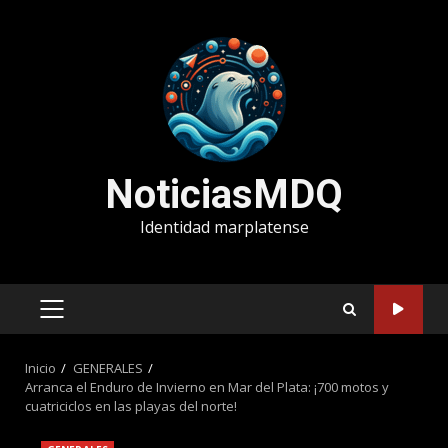
Saltar
al
contenido
NoticiasMDQ
Identidad marplatense
MENÚ
PRINCIPAL
Inicio
GENERALES
Arranca el Enduro de Invierno en Mar del Plata: ¡700 motos y
cuatriciclos en las playas del norte!