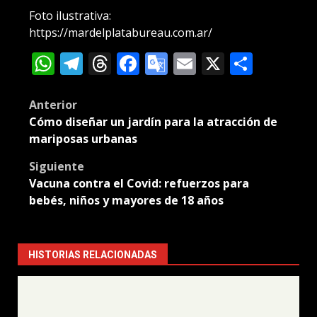
Foto ilustrativa:
https://mardelplatabureau.com.ar/
WhatsApp
Telegram
Threads
Facebook
Google
Email
X
Compa
Translate
Post
Anterior
Cómo diseñar un jardín para la atracción de
navigation
mariposas urbanas
Siguiente
Vacuna contra el Covid: refuerzos para
bebés, niños y mayores de 18 años
HISTORIAS RELACIONADAS