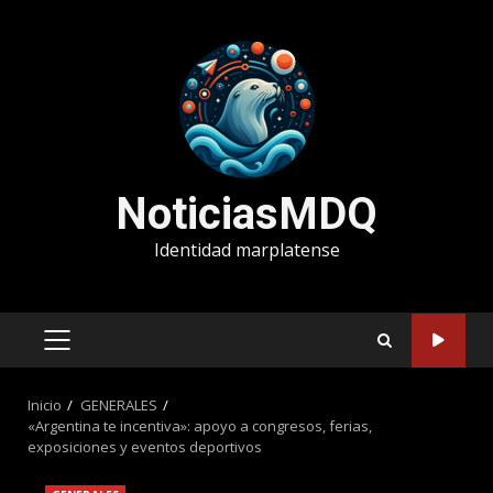
Saltar
al
contenido
NoticiasMDQ
Identidad marplatense
MENÚ
PRINCIPAL
Inicio
GENERALES
«Argentina te incentiva»: apoyo a congresos, ferias,
exposiciones y eventos deportivos