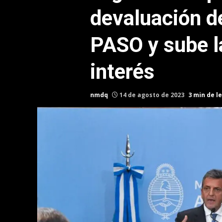
devaluación de
PASO y sube l
interés
nmdq
14 de agosto de 2023
3 min de l