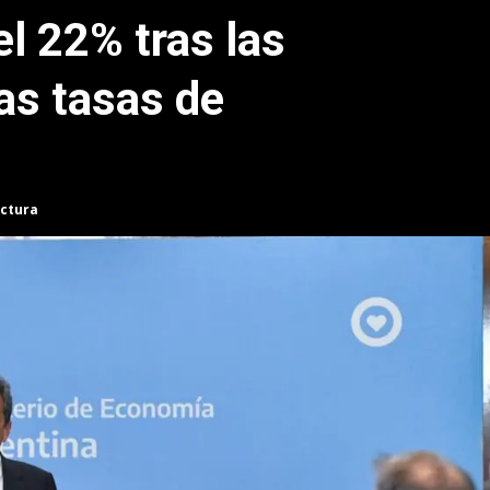
l 22% tras las
as tasas de
ectura