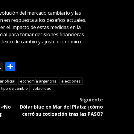
volución del mercado cambiario y las
 en respuesta a los desafíos actuales.
 el impacto de estas medidas en la
cial para tomar decisiones financieras
texto de cambio y ajuste económico.
ok
le
mail
X
Compartir
slate
ar oficial
economía argentina
elecciones
tipo de cambio
volatilidad
Siguiente
: «No
Dólar blue en Mar del Plata: ¿cómo
g
cerró su cotización tras las PASO?