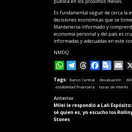
pública en los próximos meses.
Es fundamental seguir de cerca la e
decisiones económicas que se tomen
Mantenerse informado y comprender
economía personal y del país es cru
informadas y adecuadas en este con
NMDQ
WhatsApp
Telegram
Threads
Facebo
Goog
E
Tran
Tags:
Banco Central
devaluación
dól
estabilidad financiera
tasas de interés
Post
Anterior
Milei le respondió a Lali Espósito
navigation
sé quien es, yo escucho los Rollin
Stones