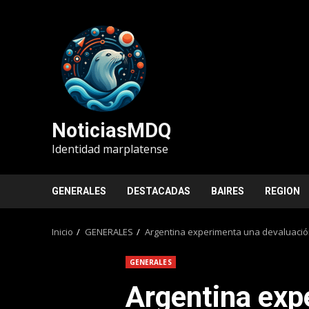
Saltar
al
contenido
NoticiasMDQ
Identidad marplatense
GENERALES
DESTACADAS
BAIRES
REGION
Inicio
GENERALES
Argentina experimenta una devaluación
GENERALES
Argentina exp