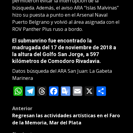
permitieron evitar la interrupción de la
búsqueda. Además, el aviso ARA “Islas Malvinas”
hizo su puesta a punto en el Arsenal Naval
Puerto Belgrano y volvió al área asignada con el
ROV Panther Plus ruso a bordo.
El submanrino fue encontrado la
madrugada del
17 de noviembre de 2018
a
la altura del Golfo San Jorge, a 597
kilómetros de Comodoro Rivadavia.
Datos búsqueda del ARA San Juan: La Gabeta
Marinera
WhatsApp
Telegram
Threads
Facebook
Google
Email
X
Compa
Translate
Post
Anterior
Regresan las actividades artísticas en el Faro
navigation
de la Memoria, Mar del Plata