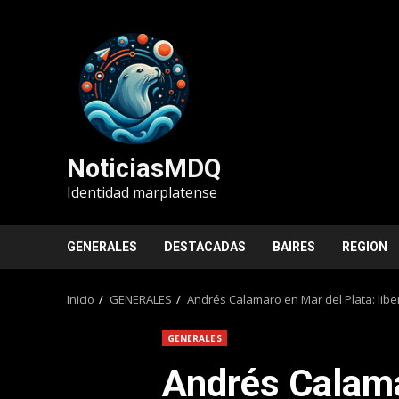
Saltar
al
contenido
NoticiasMDQ
Identidad marplatense
GENERALES
DESTACADAS
BAIRES
REGION
Inicio
GENERALES
Andrés Calamaro en Mar del Plata: lib
GENERALES
Andrés Calama