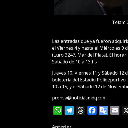
Télam 
Las entradas que ya fueron adquiri
el Viernes 4 y hasta el Miércoles 
(Luro 3247, Mar del Plata). El horar
Sábado de 10 a 13 hs
Jueves 10, Viernes 11 y Sábado 12 d
boletería del Estadio Polideportivo.
10 a 15, y el Sábado 12 de Noviembr
prensa@noticiasmdq.com
WhatsApp
Telegram
Threads
Facebo
Goog
E
Tran
Anterior