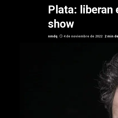
Plata: liberan
show
nmdq
4 de noviembre de 2022
2 min d