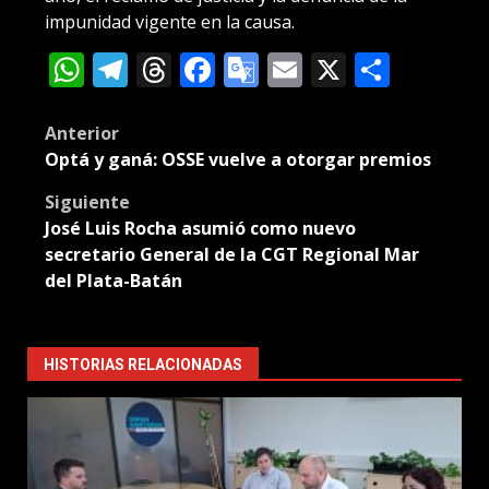
impunidad vigente en la causa.
WhatsApp
Telegram
Threads
Facebook
Google
Email
X
Compa
Translate
Post
Anterior
Optá y ganá: OSSE vuelve a otorgar premios
navigation
Siguiente
José Luis Rocha asumió como nuevo
secretario General de la CGT Regional Mar
del Plata-Batán
HISTORIAS RELACIONADAS