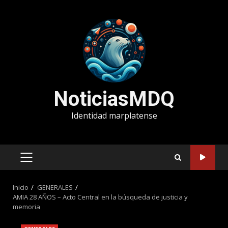
Saltar
al
contenido
NoticiasMDQ
Identidad marplatense
MENÚ
PRINCIPAL
Inicio
GENERALES
AMIA 28 AÑOS – Acto Central en la búsqueda de justicia y
memoria