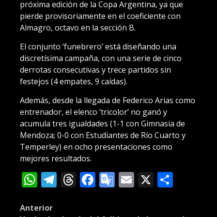
próxima edición de la Copa Argentina, ya que
pierde provisoriamente en el coeficiente con
Almagro, octavo en la sección B.
El conjunto ‘funebrero’ está diseñando una
discretísima campaña, con una serie de cinco
derrotas consecutivas y trece partidos sin
festejos (4 empates, 9 caídas).
Además, desde la llegada de Federico Arias como
entrenador, el elenco ‘tricolor’ no ganó y
acumula tres igualdades (1-1 con Gimnasia de
Mendoza; 0-0 con Estudiantes de Río Cuarto y
Temperley) en ocho presentaciones como
mejores resultados.
WhatsApp
Telegram
Threads
Facebook
Google
Email
X
Compa
Translate
Post
Anterior