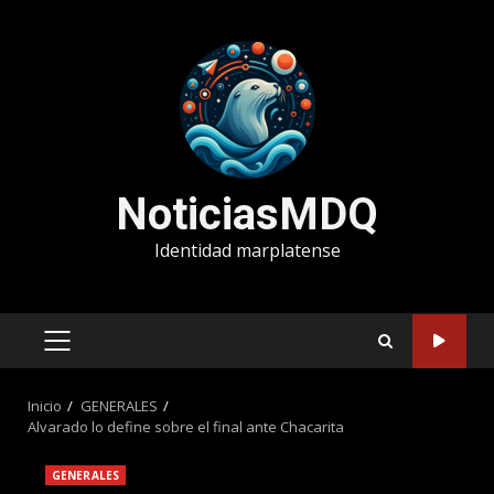
Saltar
al
contenido
NoticiasMDQ
Identidad marplatense
MENÚ
PRINCIPAL
Inicio
GENERALES
Alvarado lo define sobre el final ante Chacarita
GENERALES