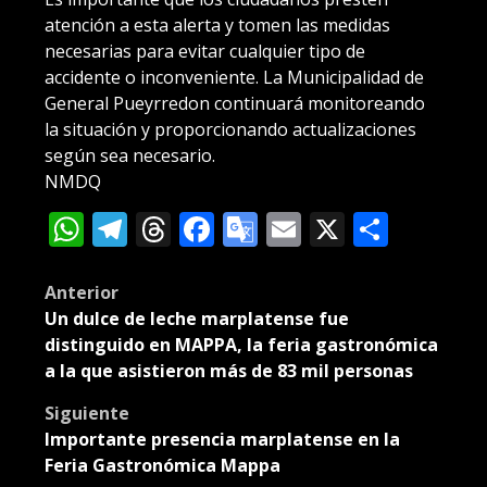
atención a esta alerta y tomen las medidas
necesarias para evitar cualquier tipo de
accidente o inconveniente. La Municipalidad de
General Pueyrredon continuará monitoreando
la situación y proporcionando actualizaciones
según sea necesario.
NMDQ
WhatsApp
Telegram
Threads
Facebook
Google
Email
X
Compa
Translate
Post
Anterior
Un dulce de leche marplatense fue
navigation
distinguido en MAPPA, la feria gastronómica
a la que asistieron más de 83 mil personas
Siguiente
Importante presencia marplatense en la
Feria Gastronómica Mappa