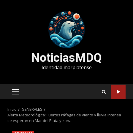
Saltar
al
contenido
NoticiasMDQ
Identidad marplatense
MENÚ
PRINCIPAL
Inicio
GENERALES
Alerta Meteorológica: Fuertes ráfagas de viento y lluvia intensa
se esperan en Mar del Plata y zona