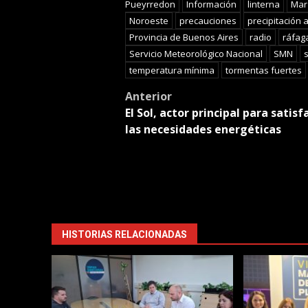
Pueyrredon
Información
linterna
Mar 
Noroeste
precauciones
precipitación
Provincia de Buenos Aires
radio
ráfag
Servicio Meteorológico Nacional
SMN
temperatura mínima
tormentas fuertes
Post
Anterior
El Sol, actor principal para satisf
navigation
las necesidades energéticas
HISTORIAS RELACIONADAS