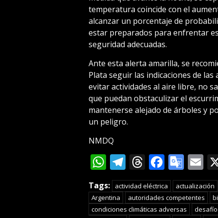
temperatura coincide con el aumento
alcanzar un porcentaje de probabili
estar preparados para enfrentar e
seguridad adecuadas.
Ante esta alerta amarilla, se recomi
Plata seguir las indicaciones de la
evitar actividades al aire libre, no 
que puedan obstaculizar el escurri
mantenerse alejado de árboles y po
un peligro.
NMDQ
WhatsApp
Telegram
Threads
Facebo
Goog
E
Tran
Tags:
actividad eléctrica
actualización
Argentina
autoridades competentes
b
condiciones climáticas adversas
desafío