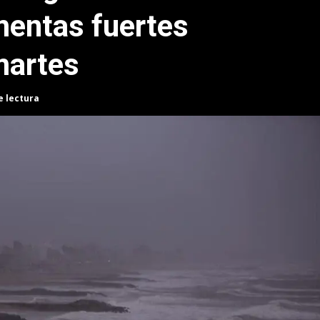
mentas fuertes
martes
e lectura