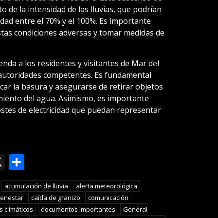
 de la intensidad de las lluvias, que podrían
dad entre el 70% y el 100%. Es importante
stas condiciones adversas y tomar medidas de
enda a los residentes y visitantes de Mar del
s autoridades competentes. Es fundamental
sacar la basura y asegurarse de retirar objetos
miento del agua. Asimismo, es importante
stes de electricidad que puedan representar
ok
le
mail
X
Compartir
slate
acumulación de lluvia
alerta meteorológica
ienestar
caída de granizo
comunicación
s climáticos
documentos importantes
General