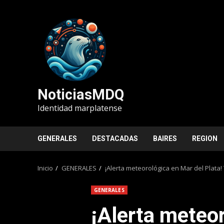
Saltar
al
contenido
NoticiasMDQ
Identidad marplatense
GENERALES
DESTACADAS
BAIRES
REGION
Inicio
GENERALES
¡Alerta meteorológica en Mar del Plat
GENERALES
¡Alerta meteo