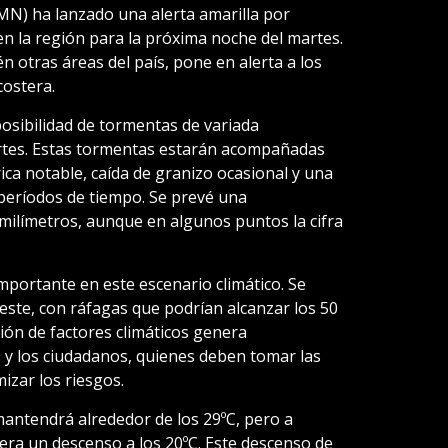
MN) ha lanzado una alerta amarilla por
n la región para la próxima noche del martes.
n otras áreas del país, pone en alerta a los
costera.
posibilidad de tormentas de variada
ertes. Estas tormentas estarán acompañadas
rica notable, caída de granizo ocasional y una
períodos de tiempo. Se prevé una
 milímetros, aunque en algunos puntos la cifra
mportante en este escenario climático. Se
este, con ráfagas que podrían alcanzar los 50
ión de factores climáticos genera
 y los ciudadanos, quienes deben tomar las
izar los riesgos.
antendrá alrededor de los 29ºC, pero a
era un descenso a los 20ºC. Este descenso de