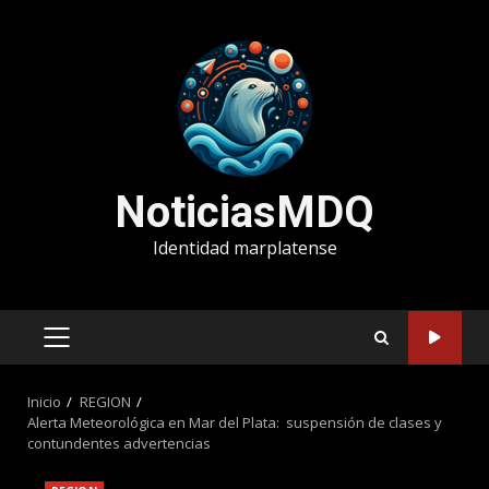
Saltar
al
contenido
NoticiasMDQ
Identidad marplatense
MENÚ
PRINCIPAL
Inicio
REGION
Alerta Meteorológica en Mar del Plata: suspensión de clases y
contundentes advertencias