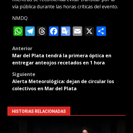
vía pública durante las horas críticas del evento.
NMDQ
WhatsApp
Telegram
Threads
Facebook
Google
Email
X
Compa
Translate
Post
Anterior
Mar del Plata tendrá la primera óptica en
navigation
entregar anteojos recetados en 1 hora
Siguiente
Alerta Meteorológica: dejan de circular los
colectivos en Mar del Plata
HISTORIAS RELACIONADAS