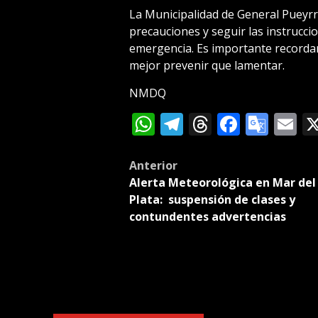
La Municipalidad de General Pueyr
precauciones y seguir las instrucci
emergencia. Es importante recordar
mejor prevenir que lamentar.
NMDQ
WhatsApp
Telegram
Threads
Facebo
Goog
E
Tran
Post
Anterior
Alerta Meteorológica en Mar del
navigation
Plata: suspensión de clases y
contundentes advertencias