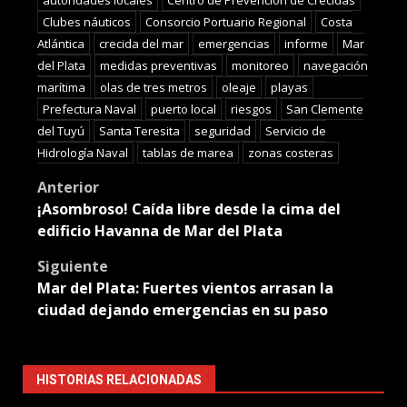
Clubes náuticos
Consorcio Portuario Regional
Costa
Atlántica
crecida del mar
emergencias
informe
Mar
del Plata
medidas preventivas
monitoreo
navegación
marítima
olas de tres metros
oleaje
playas
Prefectura Naval
puerto local
riesgos
San Clemente
del Tuyú
Santa Teresita
seguridad
Servicio de
Hidrología Naval
tablas de marea
zonas costeras
Post
Anterior
¡Asombroso! Caída libre desde la cima del
navigation
edificio Havanna de Mar del Plata
Siguiente
Mar del Plata: Fuertes vientos arrasan la
ciudad dejando emergencias en su paso
HISTORIAS RELACIONADAS