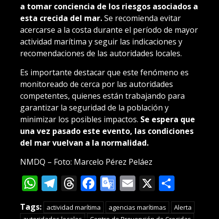
a tomar conciencia de los riesgos asociados a
esta crecida del mar.
Se recomienda evitar
acercarse a la costa durante el período de mayor
actividad marítima y seguir las indicaciones y
recomendaciones de las autoridades locales.
Es importante destacar que este fenómeno es
monitoreado de cerca por las autoridades
competentes, quienes están trabajando para
garantizar la seguridad de la población y
minimizar los posibles impactos.
Se espera que
una vez pasado este evento, las condiciones
del mar vuelvan a la normalidad.
NMDQ – Foto: Marcelo Pérez Peláez
WhatsApp
Telegram
Threads
Facebook
Google
Email
X
Compa
Translate
Tags:
actividad marítima
agencias marítimas
Alerta
autoridades locales
Centro de Prevención de Crecidas