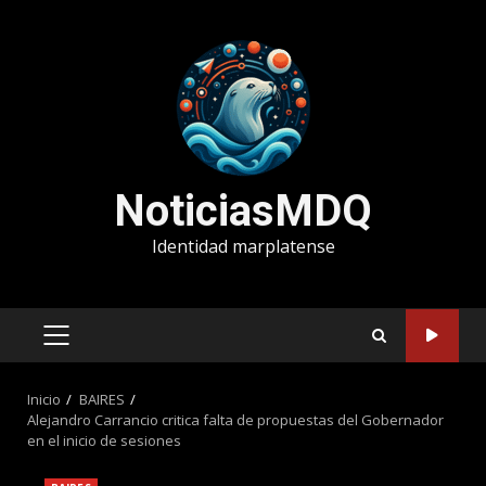
Saltar
al
contenido
NoticiasMDQ
Identidad marplatense
MENÚ
PRINCIPAL
Inicio
BAIRES
Alejandro Carrancio critica falta de propuestas del Gobernador
en el inicio de sesiones