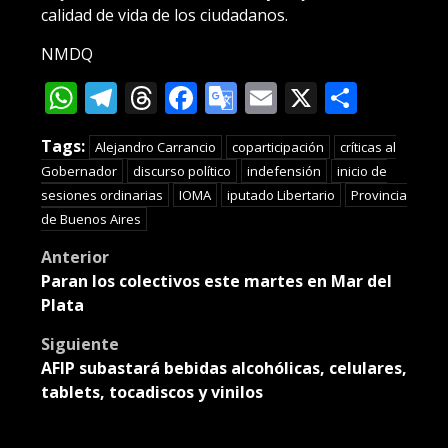
calidad de vida de los ciudadanos.
NMDQ
WhatsApp
Telegram
Threads
Facebook
Google
Email
X
Compa
Translate
Tags:
Alejandro Carrancio
coparticipación
críticas al
Gobernador
discurso político
indefensión
inicio de
sesiones ordinarias
IOMA
iputado Libertario
Provincia
de Buenos Aires
Post
Anterior
Paran los colectivos este martes en Mar del
navigation
Plata
Siguiente
AFIP subastará bebidas alcohólicas, celulares,
tablets, tocadiscos y vinilos