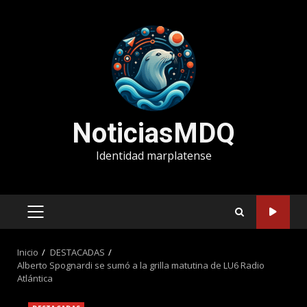
Saltar
al
contenido
NoticiasMDQ
Identidad marplatense
MENÚ
PRINCIPAL
Inicio
DESTACADAS
Alberto Spognardi se sumó a la grilla matutina de LU6 Radio
Atlántica