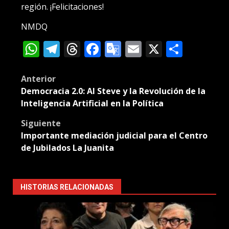
región. ¡Felicitaciones!
NMDQ
WhatsApp
Telegram
Threads
Facebook
Google
Email
X
Compa
Translate
Post
Anterior
Democracia 2.0: AI Steve y la Revolución de la
navigation
Inteligencia Artificial en la Política
Siguiente
Importante mediación judicial para el Centro
de Jubilados La Juanita
HISTORIAS RELACIONADAS