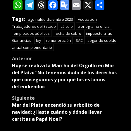
WhatsApp
Telegram
Threads
Facebook
Google
Email
X
Compa
Translate
Tags:
aguinaldo diciembre 2023
Asociación
Trabajadores del Estado
cálculo
cronograma oficial
empleados públicos
fecha de cobro
impuesto a las
Ganancias
ley
remuneración
SAC
segundo sueldo
anual complementario
Post
Anterior
Hoy se realiza la Marcha del Orgullo en Mar
navigation
del Plata: “No tenemos duda de los derechos
que conseguimos y por qué los estamos
defendiendo»
Siguiente
Mar del Plata encendió su arbolito de
navidad: ¿Hasta cuándo y dónde llevar
cartitas a Papá Noel?