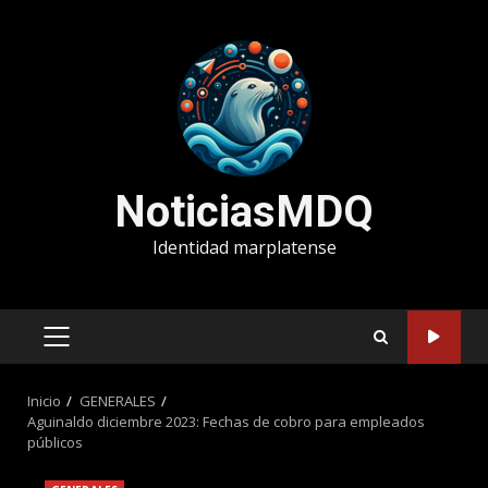
Saltar
al
contenido
NoticiasMDQ
Identidad marplatense
MENÚ
PRINCIPAL
Inicio
GENERALES
Aguinaldo diciembre 2023: Fechas de cobro para empleados
públicos