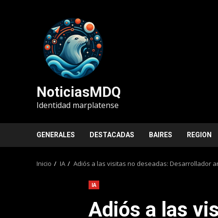
Saltar
al
contenido
NoticiasMDQ
Identidad marplatense
GENERALES
DESTACADAS
BAIRES
REGION
Inicio
IA
Adiós a las visitas no deseadas: Desarrollador a
IA
Adiós a las vi