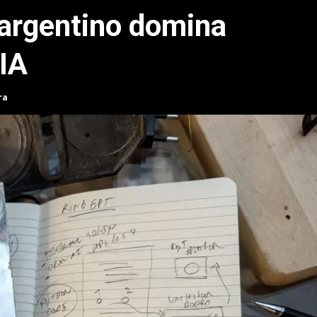
 argentino domina
 IA
ra