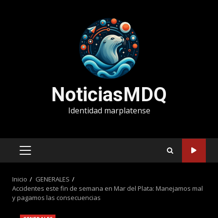
Saltar
al
contenido
NoticiasMDQ
Identidad marplatense
MENÚ
PRINCIPAL
Inicio
GENERALES
Accidentes este fin de semana en Mar del Plata: Manejamos mal
y pagamos las consecuencias