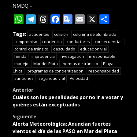
NMDQ –
WhatsApp
Telegram
Threads
Facebook
Google
Email
X
Compa
Translate
Tags:
accidentes
colisión
columna de alumbrado
compromiso
conciencia
conductores
consecuencias
control de tránsito
descuidado
educación vial
herida
imprudencia
investigación
irresponsable
manejo
Mar del Plata
normas de tránsito
Playa
Chica
programas de concientización
responsabilidad
sanciones
seguridad vial
Velocidad
Post
Anterior
Cuáles son las penalidades por no ir a votar y
navigation
quiénes están exceptuados
Siguiente
Alerta Meteorológica: Anuncian fuertes
vientos el día de las PASO en Mar del Plata