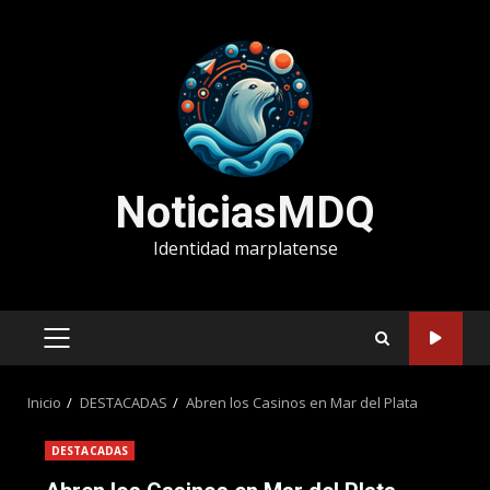
Saltar
al
contenido
NoticiasMDQ
Identidad marplatense
MENÚ
PRINCIPAL
Inicio
DESTACADAS
Abren los Casinos en Mar del Plata
DESTACADAS