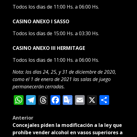
Todos los dias de 11:00 Hs. a 06:00 Hs.
CASINO ANEXO I SASSO
Todos los días de 15:00 Hs. a 03:30 Hs.
CASINO ANEXO III HERMITAGE
Todos los dias de 11:00 Hs. a 06:00 Hs.
Nota: los días 24, 25, y 31 de diciembre de 2020,
como el 1 de enero de 2021 las salas de juego
permanecerán cerradas.
WhatsApp
Telegram
Threads
Facebook
Google
Email
X
Compa
Translate
Post
Anterior
Concejales piden la modificación a la ley que
navigation
prohíbe vender alcohol en vasos superiores a