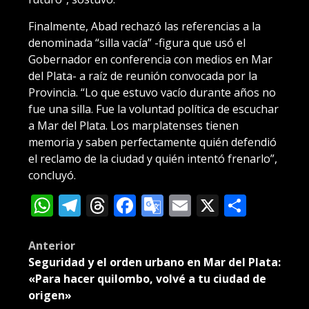
Finalmente, Abad rechazó las referencias a la
denominada “silla vacía” -figura que usó el
Gobernador en conferencia con medios en Mar
del Plata- a raíz de reunión convocada por la
Provincia. “Lo que estuvo vacío durante años no
fue una silla. Fue la voluntad política de escuchar
a Mar del Plata. Los marplatenses tienen
memoria y saben perfectamente quién defendió
el reclamo de la ciudad y quién intentó frenarlo”,
concluyó.
WhatsApp
Telegram
Threads
Facebook
Google
Email
X
Compa
Translate
Post
Anterior
Seguridad y el orden urbano en Mar del Plata:
navigation
«Para hacer quilombo, volvé a tu ciudad de
origen»