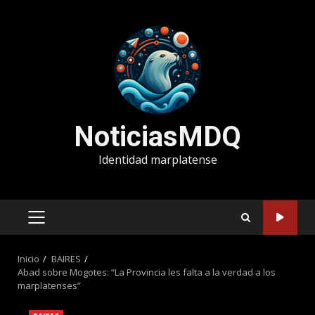
Saltar
al
contenido
NoticiasMDQ
Identidad marplatense
MENÚ
PRINCIPAL
Inicio
BAIRES
Abad sobre Mogotes: “La Provincia les falta a la verdad a los
marplatenses”