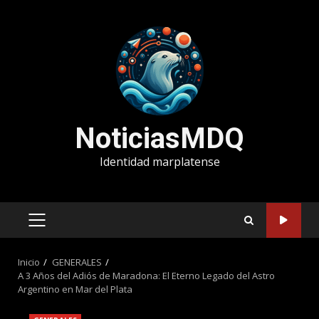
Saltar
al
contenido
NoticiasMDQ
Identidad marplatense
MENÚ
PRINCIPAL
Inicio
GENERALES
A 3 Años del Adiós de Maradona: El Eterno Legado del Astro
Argentino en Mar del Plata