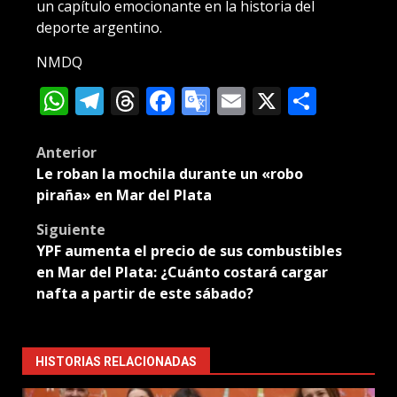
un capítulo emocionante en la historia del
deporte argentino.
NMDQ
WhatsApp
Telegram
Threads
Facebook
Google
Email
X
Compa
Translate
Post
Anterior
Le roban la mochila durante un «robo
navigation
piraña» en Mar del Plata
Siguiente
YPF aumenta el precio de sus combustibles
en Mar del Plata: ¿Cuánto costará cargar
nafta a partir de este sábado?
HISTORIAS RELACIONADAS