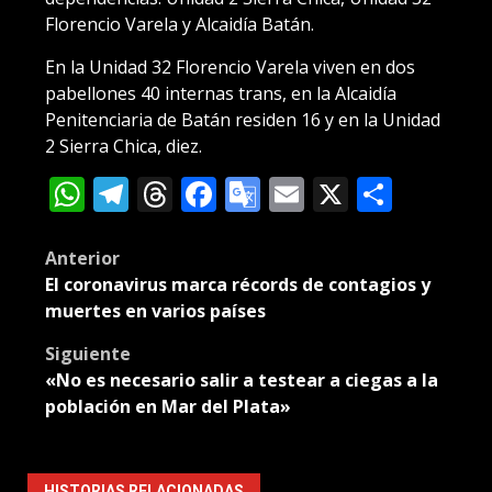
Florencio Varela y Alcaidía Batán.
En la Unidad 32 Florencio Varela viven en dos
pabellones 40 internas trans, en la Alcaidía
Penitenciaria de Batán residen 16 y en la Unidad
2 Sierra Chica, diez.
WhatsApp
Telegram
Threads
Facebook
Google
Email
X
Compa
Translate
Post
Anterior
El coronavirus marca récords de contagios y
navigation
muertes en varios países
Siguiente
«No es necesario salir a testear a ciegas a la
población en Mar del Plata»
HISTORIAS RELACIONADAS