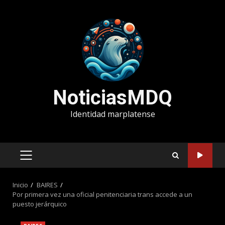
Saltar
al
contenido
NoticiasMDQ
Identidad marplatense
MENÚ
PRINCIPAL
Inicio
BAIRES
Por primera vez una oficial penitenciaria trans accede a un
puesto jerárquico