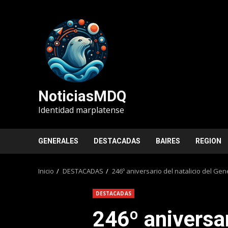
Saltar
al
contenido
NoticiasMDQ
Identidad marplatense
GENERALES
DESTACADAS
BAIRES
REGION
Inicio
DESTACADAS
246º aniversario del natalicio del Ge
DESTACADAS
246º aniversar