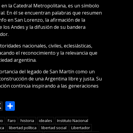
 en la Catedral Metropolitana, es un símbolo
ral. En él se encuentran palabras que resumen
nfo en San Lorenzo, la afirmación de la
 los Andes y la difusión de su bandera
dor.
oridades nacionales, civiles, eclesiásticas,
tacando el reconocimiento y la relevancia que
ciedad argentina.
portancia del legado de San Martín como un
construcción de una Argentina libre y justa. Su
cación continúa inspirando a las generaciones
ok
le
mail
X
Compartir
slate
io
Faro
historia
ideales
Instituto Nacional
ica
libertad política
libertad social
Libertador