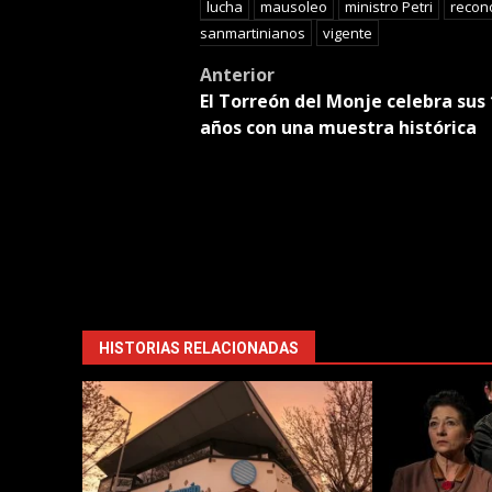
lucha
mausoleo
ministro Petri
recon
sanmartinianos
vigente
Post
Anterior
El Torreón del Monje celebra sus
navigation
años con una muestra histórica
HISTORIAS RELACIONADAS