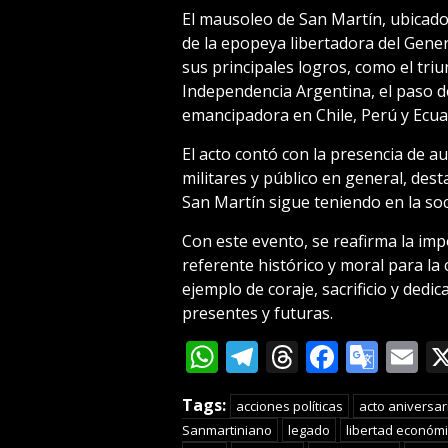
El mausoleo de San Martín, ubicado
de la epopeya libertadora del Gene
sus principales logros, como el triu
Independencia Argentina, el paso de
emancipadora en Chile, Perú y Ecua
El acto contó con la presencia de aut
militares y público en general, des
San Martín sigue teniendo en la so
Con este evento, se reafirma la im
referente histórico y moral para la 
ejemplo de coraje, sacrificio y dedi
presentes y futuras.
WhatsApp
Telegram
Threads
Facebo
Goog
E
Tran
Tags:
acciones políticas
acto aniversar
Sanmartiniano
legado
libertad económ