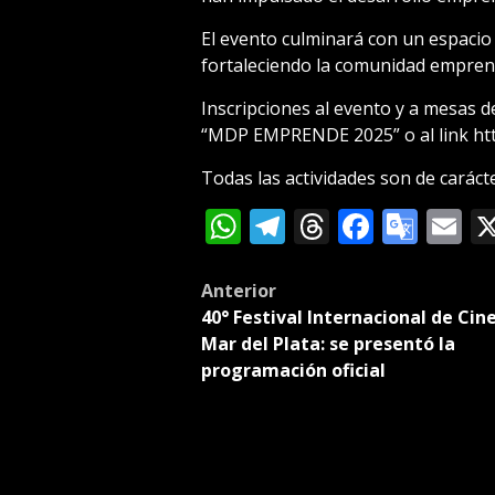
El evento culminará con un espacio 
fortaleciendo la comunidad empren
Inscripciones al evento y a mesas 
“MDP EMPRENDE 2025” o al link htt
Todas las actividades son de carácte
WhatsApp
Telegram
Threads
Facebo
Goog
E
Tran
Post
Anterior
40° Festival Internacional de Cin
navigation
Mar del Plata: se presentó la
programación oficial