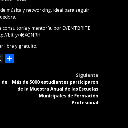
de música y networking, ideal para seguir
dedora.
de consultoría y mentoría, por EVENTBRITE
p://bit.ly/46XQNRH
r libre y gratuito.
ok
le
mail
X
Compartir
slate
Siguiente
e de
Más de 5000 estudiantes participaron
de la Muestra Anual de las Escuelas
Municipales de Formación
Profesional