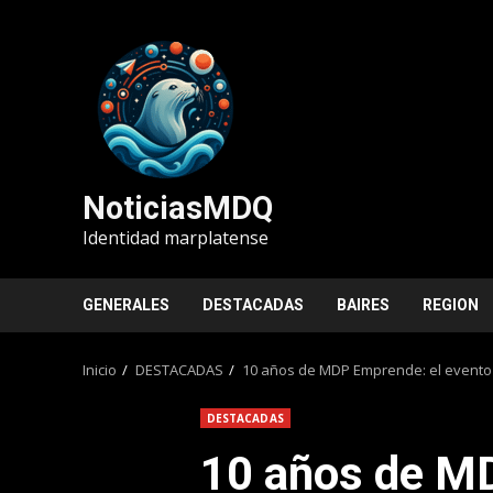
Saltar
al
contenido
NoticiasMDQ
Identidad marplatense
GENERALES
DESTACADAS
BAIRES
REGION
Inicio
DESTACADAS
10 años de MDP Emprende: el evento p
DESTACADAS
10 años de M