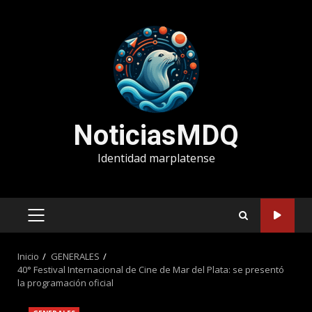
Saltar
al
contenido
NoticiasMDQ
Identidad marplatense
MENÚ
PRINCIPAL
Inicio
GENERALES
40° Festival Internacional de Cine de Mar del Plata: se presentó
la programación oficial