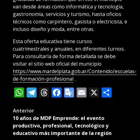
van desde áreas como informática y tecnología,
gastronomía, servicios y turismo, hasta oficios
técnicos como carpintero, gasista o electricista, e
incluso diseño y moda, entre otras.
Esta oferta educativa tiene cursos
cuatrimestrales y anuales, en diferentes turnos.
Para consultarla de forma detallada se debe
visitar el sitio web oficial del municipio
https://www.mardelplata.gob.ar/Contenido/escuelas-
de-formación-profesional
.
WhatsApp
Telegram
Threads
Facebook
Google
Email
X
Compa
Translate
Post
Anterior
10 años de MDP Emprende: el evento
navigation
productivo, profesional, tecnológico y
educativo más importante de la región