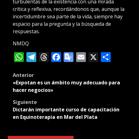
turbulentas de la existencia con una mirada
crítica y reflexiva, recordándonos que, aunque la
incertidumbre sea parte de la vida, siempre hay
espacio para la pregunta y la búsqueda de
respuestas.
NMDQ
WhatsApp
Telegram
Threads
Facebook
Google
Email
X
Compa
Translate
Post
Anterior
«Expotan es un ámbito muy adecuado para
navigation
hacer negocios»
Siguiente
Dictarán importante curso de capacitación
en Equinoterapia en Mar del Plata