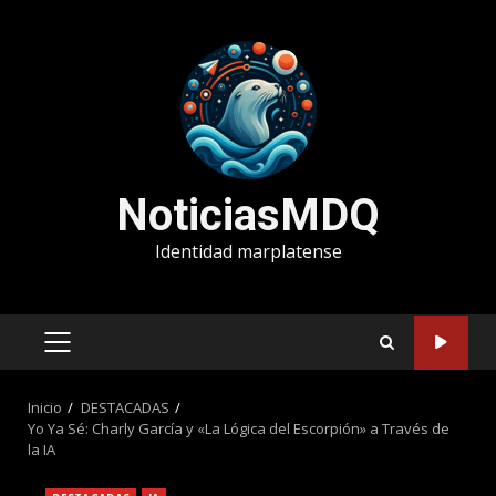
Saltar
al
contenido
NoticiasMDQ
Identidad marplatense
MENÚ
PRINCIPAL
Inicio
DESTACADAS
Yo Ya Sé: Charly García y «La Lógica del Escorpión» a Través de
la IA