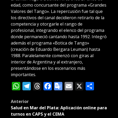
edad, como concursante del programa «Grandes
Valores del Tango». La repercusión fue tal que
los directivos del canal decidieron retirarlo de la
competencia y otorgarle el rango de
profesional, integrando el elenco del programa
donde permaneció cantando hasta 1992. Integró
además el programa «Botica de Tango»
(creación de Eduardo Bergara Leuman) hasta
1988. Paralelamente comenzó con giras al
interior de Argentina y al extranjero,
presentándose en los escenarios más
importantes.
WhatsApp
Telegram
Threads
Facebook
Google
Email
X
Compa
Translate
Post
Anterior
Salud en Mar del Plata: Aplicación online para
navigation
turnos en CAPS y el CEMA