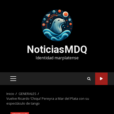
Saltar
al
contenido
NoticiasMDQ
Identidad marplatense
MENÚ
PRINCIPAL
Inicio
GENERALES
Vuelve Ricardo ‘Chiqui’ Pereyra a Mar del Plata con su
espectáculo de tango