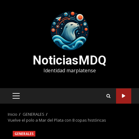
Saltar
al
contenido
NoticiasMDQ
Identidad marplatense
MENÚ
PRINCIPAL
Inicio
GENERALES
Vuelve el polo a Mar del Plata con 8 copas históricas
GENERALES