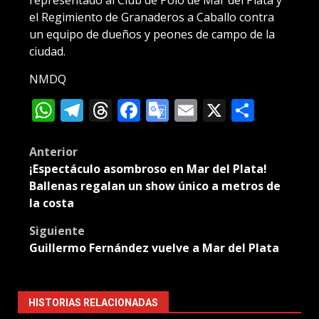
representado al Club de Polo de Mar del Plata y
el Regimiento de Granaderos a Caballo contra
un equipo de dueños y peones de campo de la
ciudad.
NMDQ
WhatsApp
Telegram
Threads
Facebook
Google
Email
X
Compa
Translate
Post
Anterior
¡Espectáculo asombroso en Mar del Plata!
navigation
Ballenas regalan un show único a metros de
la costa
Siguiente
Guillermo Fernández vuelve a Mar del Plata
HISTORIAS RELACIONADAS